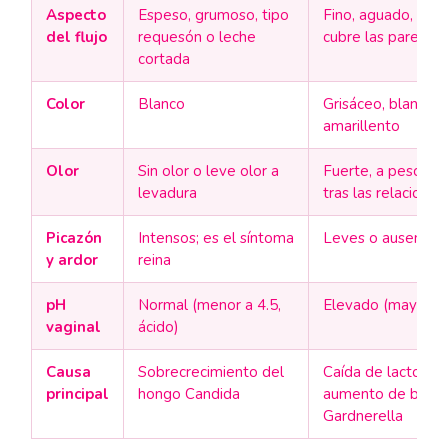
Aspecto
Espeso, grumoso, tipo
Fino, aguado, ho
del flujo
requesón o leche
cubre las paredes
cortada
Color
Blanco
Grisáceo, blanque
amarillento
Olor
Sin olor o leve olor a
Fuerte, a pescado
levadura
tras las relaciones
Picazón
Intensos; es el síntoma
Leves o ausentes
y ardor
reina
pH
Normal (menor a 4.5,
Elevado (mayor a 
vaginal
ácido)
Causa
Sobrecrecimiento del
Caída de lactobaci
principal
hongo Candida
aumento de bacte
Gardnerella