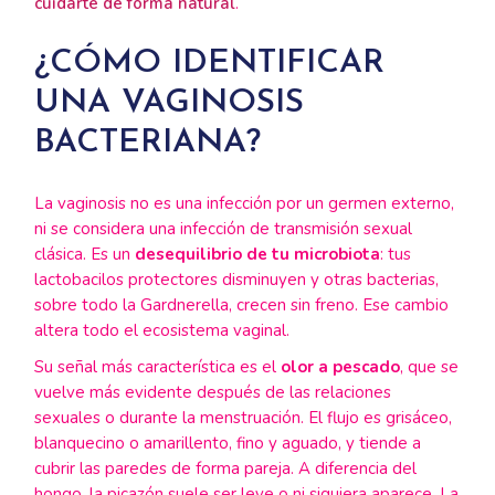
cuidarte de forma natural
.
¿CÓMO IDENTIFICAR
UNA VAGINOSIS
BACTERIANA?
La vaginosis no es una infección por un germen externo,
ni se considera una infección de transmisión sexual
clásica. Es un
desequilibrio de tu microbiota
: tus
lactobacilos protectores disminuyen y otras bacterias,
sobre todo la Gardnerella, crecen sin freno. Ese cambio
altera todo el ecosistema vaginal.
Su señal más característica es el
olor a pescado
, que se
vuelve más evidente después de las relaciones
sexuales o durante la menstruación. El flujo es grisáceo,
blanquecino o amarillento, fino y aguado, y tiende a
cubrir las paredes de forma pareja. A diferencia del
hongo, la picazón suele ser leve o ni siquiera aparece. La