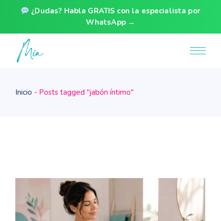
¿Dudas? Habla GRATIS con la especialista por
WhatsApp →
Skip
to
the
content
Inicio
Posts tagged "jabón íntimo"