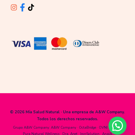
© 2026 Mía Salud Natural · Una empresa de
A&W Company
.
Todos los derechos reservados.
Grupo A&W Company:
A&W Company
·
OctaBridge
·
OVNI System
·
Pura Natural Wellness
·
Dra. Anet
·
IronSolution
·
AnaiA