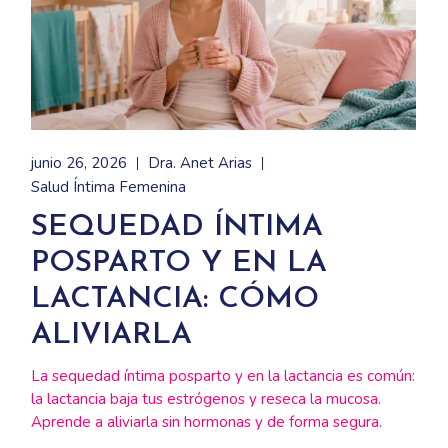
junio 26, 2026
Dra. Anet Arias
Salud Íntima Femenina
SEQUEDAD ÍNTIMA
POSPARTO Y EN LA
LACTANCIA: CÓMO
ALIVIARLA
La sequedad íntima posparto y en la lactancia es común:
la lactancia baja tus estrógenos y reseca la mucosa.
Aprende a aliviarla sin hormonas y de forma segura.