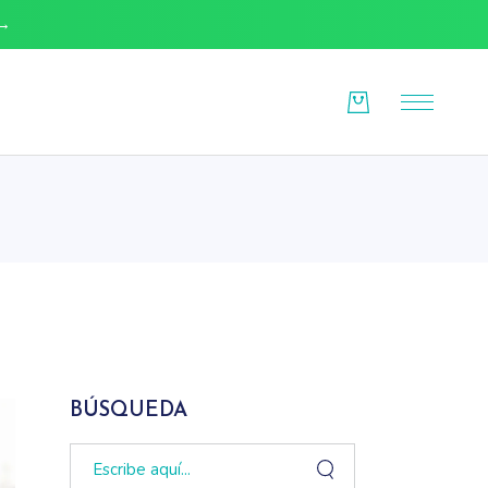
 →
O
BÚSQUEDA
Search