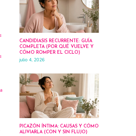
s
CANDIDIASIS RECURRENTE: GUÍA
COMPLETA (POR QUÉ VUELVE Y
CÓMO ROMPER EL CICLO)
s
julio 4, 2026
ta
PICAZÓN ÍNTIMA: CAUSAS Y CÓMO
s
ALIVIARLA (CON Y SIN FLUJO)