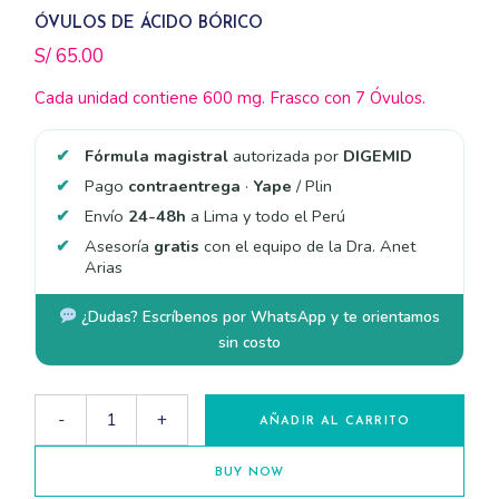
ÓVULOS DE ÁCIDO BÓRICO
S/
65.00
Cada unidad contiene 600 mg. Frasco con 7 Óvulos.
Fórmula magistral
autorizada por
DIGEMID
Pago
contraentrega
·
Yape
/ Plin
Envío
24-48h
a Lima y todo el Perú
Asesoría
gratis
con el equipo de la Dra. Anet
Arias
¿Dudas? Escríbenos por WhatsApp y te orientamos
sin costo
Óvulos de Ácido Bórico quantity
-
+
AÑADIR AL CARRITO
BUY NOW