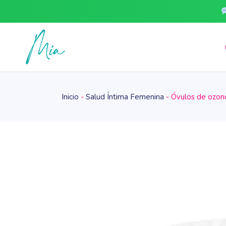
Skip
to
the
content
Inicio
Salud Íntima Femenina
Óvulos de ozono