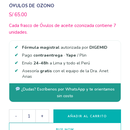
ÓVULOS DE OZONO
S/
65.00
Cada frasco de Óvulos de aceite ozonizada contiene 7
unidades.
Fórmula magistral
autorizada por
DIGEMID
Pago
contraentrega
·
Yape
/ Plin
Envío
24-48h
a Lima y todo el Perú
Asesoría
gratis
con el equipo de la Dra. Anet
Arias
¿Dudas? Escríbenos por WhatsApp y te orientamos
sin costo
Óvulos de Ozono quantity
-
+
AÑADIR AL CARRITO
BUY NOW