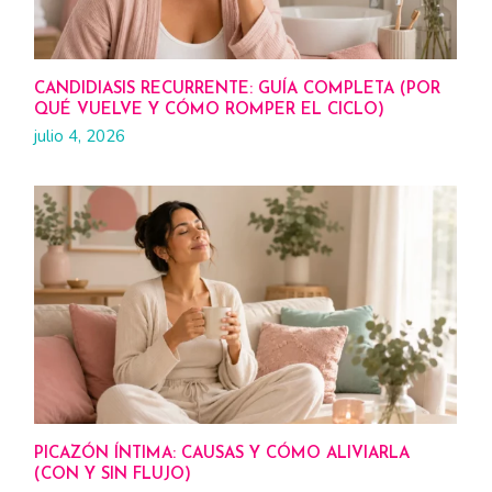
CANDIDIASIS RECURRENTE: GUÍA COMPLETA (POR
QUÉ VUELVE Y CÓMO ROMPER EL CICLO)
julio 4, 2026
PICAZÓN ÍNTIMA: CAUSAS Y CÓMO ALIVIARLA
(CON Y SIN FLUJO)