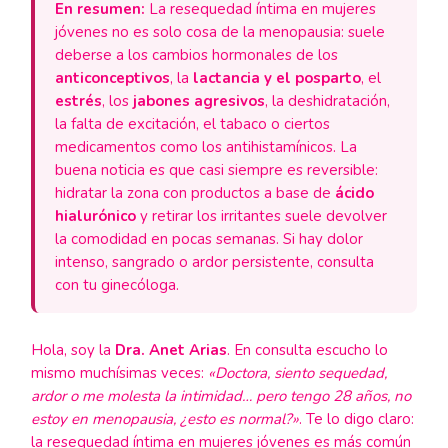
En resumen:
La resequedad íntima en mujeres
jóvenes no es solo cosa de la menopausia: suele
deberse a los cambios hormonales de los
anticonceptivos
, la
lactancia y el posparto
, el
estrés
, los
jabones agresivos
, la deshidratación,
la falta de excitación, el tabaco o ciertos
medicamentos como los antihistamínicos. La
buena noticia es que casi siempre es reversible:
hidratar la zona con productos a base de
ácido
hialurónico
y retirar los irritantes suele devolver
la comodidad en pocas semanas. Si hay dolor
intenso, sangrado o ardor persistente, consulta
con tu ginecóloga.
Hola, soy la
Dra. Anet Arias
. En consulta escucho lo
mismo muchísimas veces:
«Doctora, siento sequedad,
ardor o me molesta la intimidad… pero tengo 28 años, no
estoy en menopausia, ¿esto es normal?»
. Te lo digo claro:
la resequedad íntima en mujeres jóvenes es más común