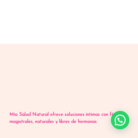
Mía Salud Natural ofrece soluciones íntimas con fórmulas
¿Molestia íntima? Te asesoro gratis
magistrales, naturales y libres de hormonas.