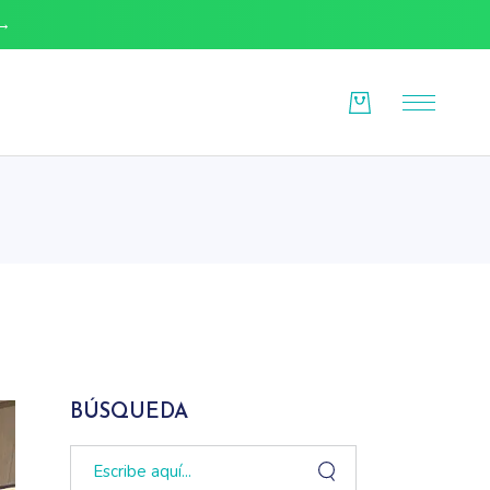
 →
O
BÚSQUEDA
Search