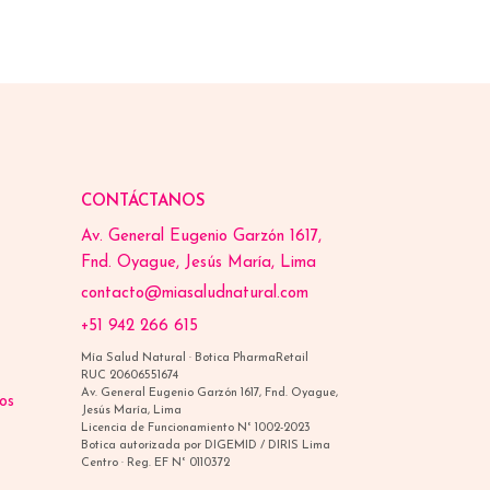
CONTÁCTANOS
Av. General Eugenio Garzón 1617,
Fnd. Oyague, Jesús María, Lima
contacto@miasaludnatural.com
+51 942 266 615
Mía Salud Natural · Botica PharmaRetail
RUC 20606551674
Av. General Eugenio Garzón 1617, Fnd. Oyague,
os
Jesús María, Lima
Licencia de Funcionamiento N° 1002-2023
Botica autorizada por DIGEMID / DIRIS Lima
Centro · Reg. EF N° 0110372