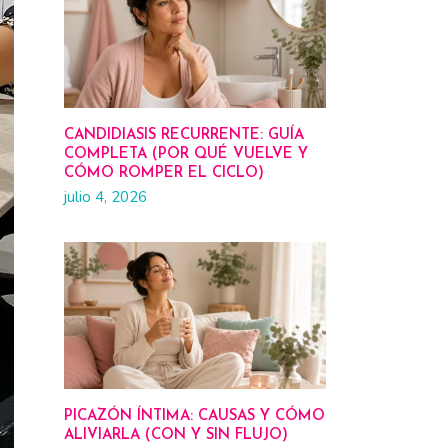
CANDIDIASIS RECURRENTE: GUÍA
COMPLETA (POR QUÉ VUELVE Y
CÓMO ROMPER EL CICLO)
julio 4, 2026
PICAZÓN ÍNTIMA: CAUSAS Y CÓMO
ALIVIARLA (CON Y SIN FLUJO)