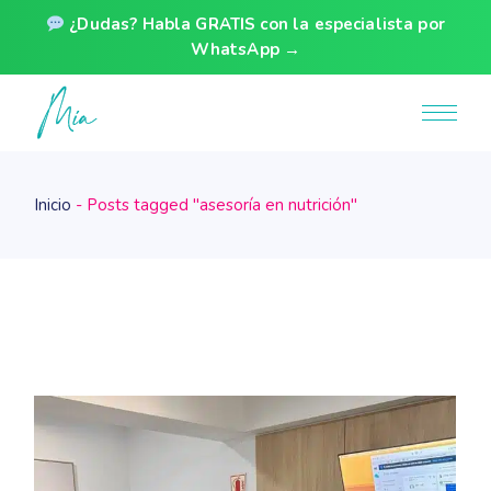
¿Dudas? Habla GRATIS con la especialista por
WhatsApp →
Skip
to
the
content
Inicio
Posts tagged "asesoría en nutrición"