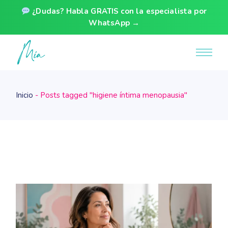
¿Dudas? Habla GRATIS con la especialista por
WhatsApp →
Skip
to
the
content
Inicio
Posts tagged "higiene íntima menopausia"